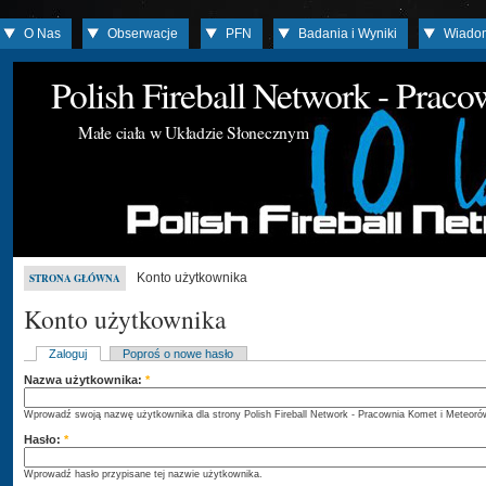
O Nas
Obserwacje
PFN
Badania i Wyniki
Wiado
Polish Fireball Network - Prac
Małe ciała w Układzie Słonecznym
Konto użytkownika
STRONA GŁÓWNA
Konto użytkownika
Zaloguj
Poproś o nowe hasło
Nazwa użytkownika:
*
Wprowadź swoją nazwę użytkownika dla strony Polish Fireball Network - Pracownia Komet i Meteoró
Hasło:
*
Wprowadź hasło przypisane tej nazwie użytkownika.