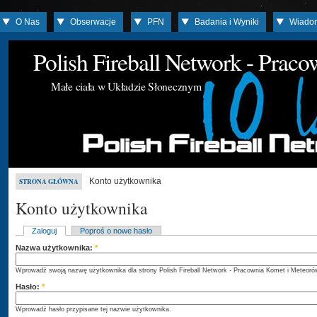
O Nas
Obserwacje
PFN
Badania i Wyniki
Wiado
Polish Fireball Network - Prac
Małe ciała w Układzie Słonecznym
Konto użytkownika
STRONA GŁÓWNA
Konto użytkownika
Zaloguj
Poproś o nowe hasło
Nazwa użytkownika:
*
Wprowadź swoją nazwę użytkownika dla strony Polish Fireball Network - Pracownia Komet i Meteoró
Hasło:
*
Wprowadź hasło przypisane tej nazwie użytkownika.