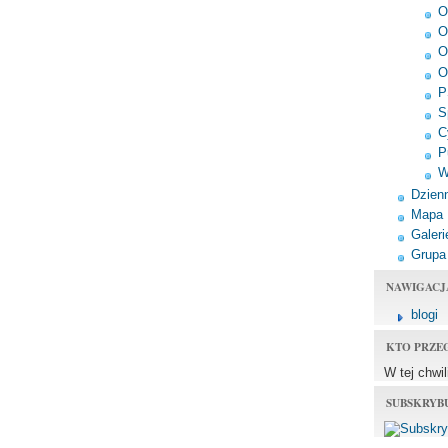
O
O
O
O
P
S
C
P
W
Dzienn
Mapa
Galeri
Grupa
NAWIGACJ
blogi
KTO PRZE
W tej chwi
SUBSKRYB