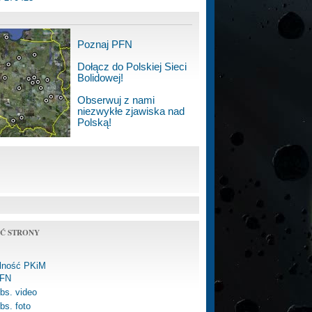
Poznaj PFN
Dołącz do Polskiej Sieci
Bolidowej!
Obserwuj z nami
niezwykłe zjawiska nad
Polską!
Ć STRONY
alność PKiM
FN
bs. video
bs. foto