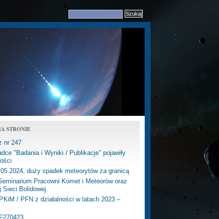
A STRONIE
z nr 247
dce "Badania i Wyniki / Publikacje" pojawiły
ości
.05.2024, duży spadek meteorytów za granicą
eminarium Pracowni Komet i Meteorów oraz
j Sieci Bolidowej.
PKiM / PFN z działalności w latach 2023 –
PF270423