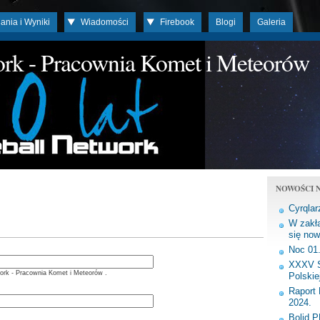
ania i Wyniki
Wiadomości
Firebook
Blogi
Galeria
work - Pracownia Komet i Meteorów
NOWOŚCI N
Cyrqlar
W zakła
się now
Noc 01
XXXV S
ork - Pracownia Komet i Meteorów .
Polskie
Raport 
2024.
Bolid 