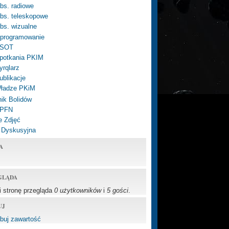
bs. radiowe
bs. teleskopowe
bs. wizualne
programowanie
SOT
potkania PKIM
yrqlarz
ublikacje
ładze PKiM
ik Bolidów
 PFN
e Zdjęć
 Dyskusyjna
A
GLĄDA
li stronę przegląda
0 użytkowników
i
5 gości
.
UJ