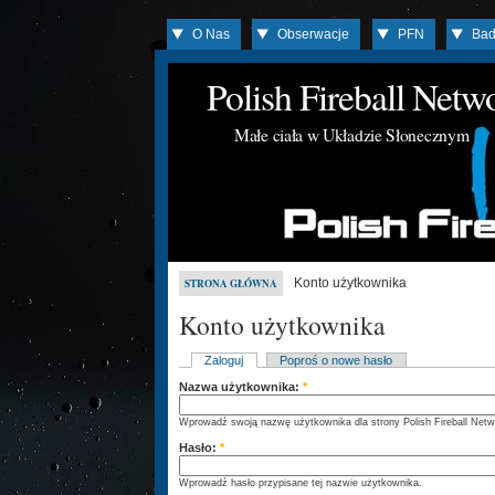
O Nas
Obserwacje
PFN
Bad
Polish Fireball Net
Małe ciała w Układzie Słonecznym
Konto użytkownika
STRONA GŁÓWNA
Konto użytkownika
Zaloguj
Poproś o nowe hasło
Nazwa użytkownika:
*
Wprowadź swoją nazwę użytkownika dla strony Polish Fireball Netw
Hasło:
*
Wprowadź hasło przypisane tej nazwie użytkownika.