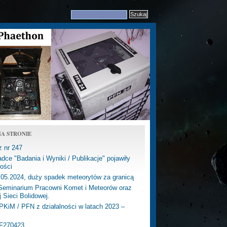
A STRONIE
z nr 247
dce "Badania i Wyniki / Publikacje" pojawiły
ości
.05.2024, duży spadek meteorytów za granicą
eminarium Pracowni Komet i Meteorów oraz
j Sieci Bolidowej.
PKiM / PFN z działalności w latach 2023 –
PF270423