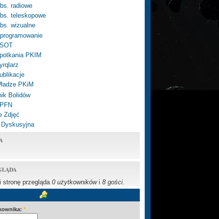
bs. radiowe
bs. teleskopowe
bs. wizualne
programowanie
SOT
potkania PKIM
yrqlarz
ublikacje
ładze PKiM
ik Bolidów
 PFN
e Zdjęć
 Dyskusyjna
A
GLĄDA
li stronę przegląda
0 użytkowników
i
8 gości
.
kownika:
*