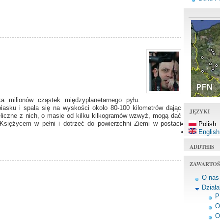
 milionów cząstek międzyplanetarnego pyłu.
piasku i spala się na wyskości okolo 80-100 kilometrów dając
JĘZYKI
eliczne z nich, o masie od kilku kilkogramów wzwyż, mogą dać
 Księżycem w pełni i dotrzeć do powierzchni Ziemi w postaci
Polish
English
ADDTHIS
ZAWARTOŚ
O nas
Dział
P
O
O