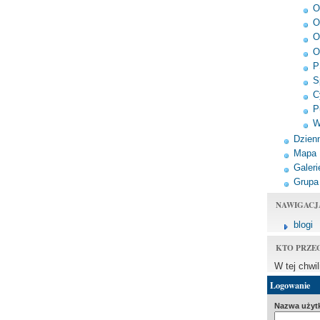
O
O
O
O
P
S
C
P
W
Dzienn
Mapa
Galeri
Grupa
NAWIGACJ
blogi
KTO PRZE
W tej chwi
Logowanie
Nazwa użyt