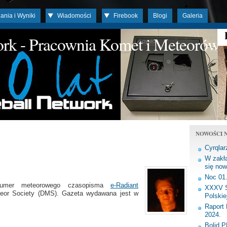
ania i Wyniki
Wiadomości
Firebook
Blogi
Galeria
work - Pracownia Komet i Meteorów
NOWOŚCI N
Cyrqlar
W zakła
się now
Noc 01
numer meteorowego czasopisma
e-Radiant
XXXV S
eor Society (DMS). Gazeta wydawana jest w
Polskie
Raport 
2024.
Bolid 