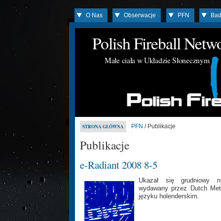
O Nas
Obserwacje
PFN
Bad
Polish Fireball Net
Małe ciała w Układzie Słonecznym
PFN
/ Publikacje
STRONA GŁÓWNA
Publikacje
e-Radiant 2008 8-5
Ukazał się grudniowy 
wydawany przez Dutch Met
języku holenderskim.