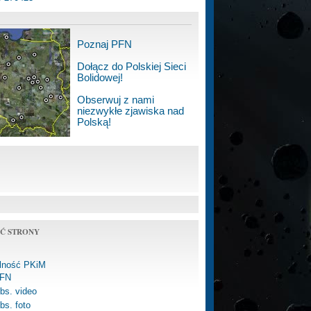
Poznaj PFN
Dołącz do Polskiej Sieci
Bolidowej!
Obserwuj z nami
niezwykłe zjawiska nad
Polską!
Ć STRONY
alność PKiM
FN
bs. video
bs. foto