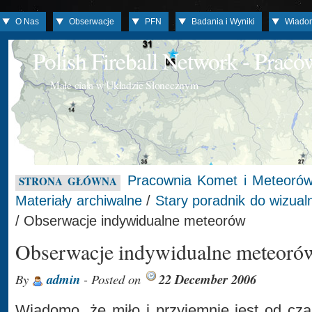
O Nas
Obserwacje
PFN
Badania i Wyniki
Wiado
Polish Fireball Network - Prac
Małe ciała w Układzie Słonecznym
Pracownia Komet i Meteoró
STRONA GŁÓWNA
Materiały archiwalne
/
Stary poradnik do wizua
/ Obserwacje indywidualne meteorów
Obserwacje indywidualne meteoró
By
admin
- Posted on
22 December 2006
Wiadomo, że miło i przyjemnie jest od cz