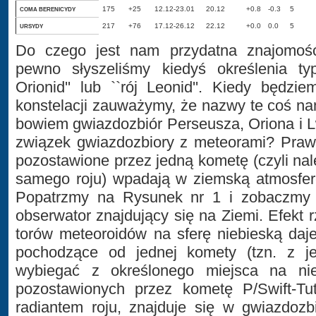
175
+25
12.12-23.01
20.12
+0.8
-0.3
5
COMA BERENICYDY
217
+76
17.12-26.12
22.12
+0.0
0.0
5
URSYDY
Do czego jest nam przydatna znajomoś
pewno słyszeliśmy kiedyś określenia typu
Orionid'' lub ``rój Leonid''. Kiedy będzi
konstelacji zauważymy, że nazwy te coś n
bowiem gwiazdozbiór Perseusza, Oriona i Lw
związek gwiazdozbiory z meteorami? Prawd
pozostawione przez jedną kometę (czyli nal
samego roju) wpadają w ziemską atmosferę
Popatrzmy na Rysunek nr 1 i zobaczmy 
obserwator znajdujący się na Ziemi. Efekt 
torów meteoroidów na sferę niebieską daj
pochodzące od jednej komety (tzn. z je
wybiegać z określonego miejsca na nie
pozostawionych przez kometę P/Swift-Tut
radiantem roju, znajduje się w gwiazdozb