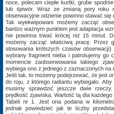
noce, polecam ciepłe kurtki, grube spodnie
lub śpiwór. Wraz ze zmianą pory roku n
obserwacyjne odzienie powinno stawać się c
Tak wyekwipowani możemy zacząć obser
bardzo ważnym punktem jest adaptacja wzr
nie powinna trwać krócej niż 15 minut. D
możemy zacząć właściwą pracę. Przez go
stosowania krótszych czasów obserwacji) 
wybrany fragment nieba i patrolujemy go 
momencie zaobserwowania takiego zjaw
wybiega ono z jednego z zaznaczonych na 
Jeśli tak, to możemy podejrzewać, że jest
do roju, z którego radiantu wybiegało. Aby
musimy sprawdzić jeszcze dwie rzeczy.
prędkość zjawiska. Wartość tą dla każdeg
Tabeli nr 1. Jest ona podana w kilometr
jednak powiedzieć jak te liczby przedst