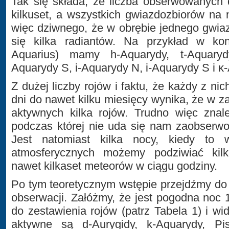
Tak się składa, że liczba obserwowanych 
kilkuset, a wszystkich gwiazdozbiorów na n
więc dziwnego, że w obrębie jednego gwia
się kilka radiantów. Na przykład w kons
Aquarius) mamy h-Aquarydy, t-Aquary
Aquarydy S, i-Aquarydy N, i-Aquarydy S i
κ
Z dużej liczby rojów i faktu, że każdy z nich
dni do nawet kilku miesięcy wynika, że w z
aktywnych kilka rojów. Trudno więc znal
podczas której nie uda się nam zaobserw
Jest natomiast kilka nocy, kiedy to
atmosferycznych możemy podziwiać kilk
nawet kilkaset meteorów w ciągu godziny.
Po tym teoretycznym wstępie przejdźmy do
obserwacji. Załóżmy, że jest pogodna noc
do zestawienia rojów (patrz Tabela 1) i wi
aktywne są d-Aurygidy, k-Aquarydy, Pis