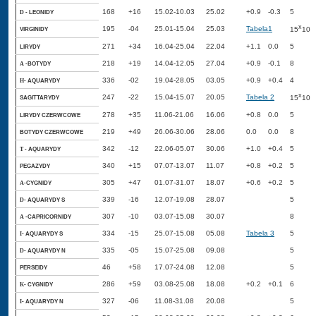
168
+16
15.02-10.03
25.02
+0.9
-0.3
5
- LEONIDY
D
x
195
-04
25.01-15.04
25.03
Tabela1
VIRGINIDY
15
10
271
+34
16.04-25.04
22.04
+1.1
0.0
5
LIRYDY
218
+19
14.04-12.05
27.04
+0.9
-0.1
8
-BOTYDY
A
336
-02
19.04-28.05
03.05
+0.9
+0.4
4
- AQUARYDY
H
x
247
-22
15.04-15.07
20.05
Tabela 2
SAGITTARYDY
15
10
278
+35
11.06-21.06
16.06
+0.8
0.0
5
LIRYDY CZERWCOWE
219
+49
26.06-30.06
28.06
0.0
0.0
8
BOTYDY CZERWCOWE
342
-12
22.06-05.07
30.06
+1.0
+0.4
5
- AQUARYDY
T
340
+15
07.07-13.07
11.07
+0.8
+0.2
5
PEGAZYDY
305
+47
01.07-31.07
18.07
+0.6
+0.2
5
-CYGNIDY
A
339
-16
12.07-19.08
28.07
5
- AQUARYDY S
D
307
-10
03.07-15.08
30.07
8
-CAPRICORNIDY
A
334
-15
25.07-15.08
05.08
Tabela 3
5
- AQUARYDY S
I
335
-05
15.07-25.08
09.08
5
- AQUARYDY N
D
46
+58
17.07-24.08
12.08
5
PERSEIDY
286
+59
03.08-25.08
18.08
+0.2
+0.1
6
- CYGNIDY
K
327
-06
11.08-31.08
20.08
5
- AQUARYDY N
I