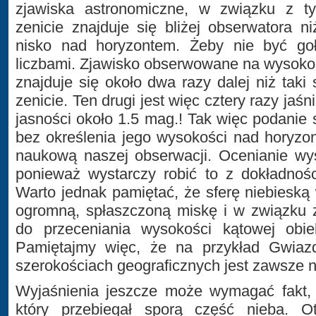
zjawiska astronomiczne, w związku z t
zenicie znajduje się bliżej obserwatora 
nisko nad horyzontem. Żeby nie być go
liczbami. Zjawisko obserwowane na wysoko
znajduje się około dwa razy dalej niż tak
zenicie. Ten drugi jest więc cztery razy jaśn
jasności około 1.5 mag.! Tak więc podanie 
bez określenia jego wysokości nad horyzo
naukową naszej obserwacji. Ocenianie wys
ponieważ wystarczy robić to z dokładnośc
Warto jednak pamiętać, że sferę niebiesk
ogromną, spłaszczoną miskę i w związku 
do przeceniania wysokości kątowej obi
Pamiętajmy więc, że na przykład Gwiaz
szerokościach geograficznych jest zawsze 
Wyjaśnienia jeszcze może wymagać fakt, 
który przebiegał sporą część nieba. 