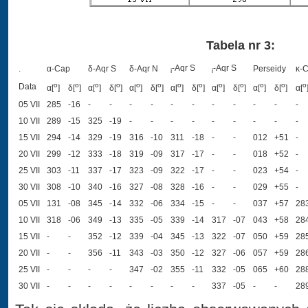
Tabela nr 3:
-Aqr S
-Aqr S
.
α
-Cap
δ
-Aqr S
δ
-Aqr N
Perseidy
κ
-
i
i
o
o
o
o
o
o
o
o
o
o
o
o
o
Data
α
[
]
δ
[
]
α
[
]
δ
[
]
α
[
]
δ
[
]
α
[
]
δ
[
]
α
[
]
δ
[
]
α
[
]
δ
[
]
α
[
05 VII
285
-16
-
-
-
-
-
-
-
-
-
-
-
10 VII
289
-15
325
-19
-
-
-
-
-
-
-
-
-
15 VII
294
-14
329
-19
316
-10
311
-18
-
-
012
+51
-
20 VII
299
-12
333
-18
319
-09
317
-17
-
-
018
+52
-
25 VII
303
-11
337
-17
323
-09
322
-17
-
-
023
+54
-
30 VII
308
-10
340
-16
327
-08
328
-16
-
-
029
+55
-
05 VII
131
-08
345
-14
332
-06
334
-15
-
-
037
+57
28
10 VII
318
-06
349
-13
335
-05
339
-14
317
-07
043
+58
28
15 VII
-
-
352
-12
339
-04
345
-13
322
-07
050
+59
28
20 VII
-
-
356
-11
343
-03
350
-12
327
-06
057
+59
28
25 VII
-
-
-
-
347
-02
355
-11
332
-05
065
+60
28
30 VII
-
-
-
-
-
-
-
-
337
-05
-
-
28