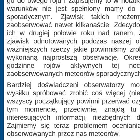
go do owego roju i zapisujemy to w notatk
warunków nie jest spełniony mamy do 
sporadycznym. Zjawisk takich może
zaobserwować nawet kilkanaście. Zdecydo
ich w drugiej połowie roku nad ranem. Z
zjawisk odnotowanych podczas naszej ob
ważniejszych rzeczy jakie powinniśmy zr
wykonaną najprostszą obserwację. Okreś
godzinne rojów aktywnych tej no
zaobserwowanych meteorów sporadycznych
Bardziej doświadczeni obserwatorzy 
wysiłku spróbować zrobić coś więcej (ni
wszyscy początkujący powinni przerwać cz
tym momencie, przeciwnie, znajdą tu 
interesujących informacji, niezbędnych 
Zajmiemy się teraz problemem oceniania
obserwowanych przez nas meteorów.