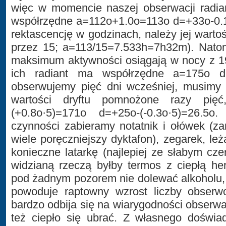
więc w momencie naszej obserwacji radia
współrzędne a=112o+1.0o=113o d=+33o-0.1
rektascencję w godzinach, należy jej warto
przez 15; a=113/15=7.533h=7h32m). Nato
maksimum aktywności osiągają w nocy z 19
ich radiant ma współrzędne a=175o 
obserwujemy pięć dni wcześniej, musimy 
wartości dryftu pomnożone razy pięć
(+0.8o·5)=171o d=+25o-(-0.3o·5)=26.5
czynności zabieramy notatnik i ołówek (z
wiele poręczniejszy dyktafon), zegarek, leża
konieczne latarkę (najlepiej ze słabym cz
widzianą rzeczą byłby termos z ciepłą he
pod żadnym pozorem nie dolewać alkoholu,
powoduje raptowny wzrost liczby obser
bardzo odbija się na wiarygodności obserwa
też ciepło się ubrać. Z własnego doświa