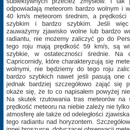
subiektywnych przecież zmysłów. I tak 
odpowiadają meteorom bardzo wolnym i wo
40 km/s meteorom średnim, a prędkości
szybkim i bardzo szybkim. Jeśli więc
zauważymy zjawisko wolne lub bardzo wo
radiantu, nie możemy zaliczyć go do Per
tego roju mają prędkość 59 km/s, są wi
szybkie, w ostateczności średnie. Na 
Capricornidy, które charakteryzują się met
wolnymi, nie będziemy do tego roju zalic
bardzo szybkich nawet jeśli pasują one 
jednak bardziej szczegółowo zająć się p
okaże się, że to co napisałem powyżej ni
Na skutek rzutowania tras meteorów na s
prędkość meteoru na niebie zależy nie tylk
atmosferę ale także od odeległości zjawiska
tego radiantu nad horyzontem. Szczegółow
innej broszurce, dotyczącej obserwacji met