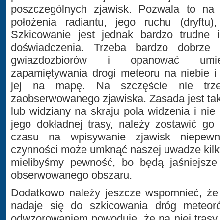
poszczególnych zjawisk. Pozwala to na
położenia radiantu, jego ruchu (dryftu),
Szkicowanie jest jednak bardzo trudne
doświadczenia. Trzeba bardzo dobrze 
gwiazdozbiorów i opanować umiej
zapamiętywania drogi meteoru na niebie i
jej na mapę. Na szczęście nie trz
zaobserwowanego zjawiska. Zasada jest taka
lub widziany na skraju pola widzenia i ni
jego dokładnej trasy, należy zostawić go
czasu na wpisywanie zjawisk niepewn
czynności może umknąć naszej uwadze kilka
mielibyśmy pewność, bo będą jaśniejsze
obserwowanego obszaru.
Dodatkowo należy jeszcze wspomnieć, że
nadaje się do szkicowania dróg meteo
odwzorowaniem powoduje, że na niej trasy