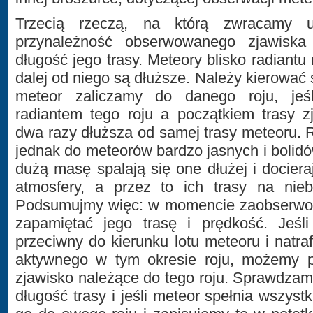
Trzecią rzeczą, na którą zwracamy u
przynależność obserwowanego zjawiska
długość jego trasy. Meteory blisko radiantu 
dalej od niego są dłuższe. Należy kierować
meteor zaliczamy do danego roju, jeśl
radiantem tego roju a początkiem trasy z
dwa razy dłuższa od samej trasy meteoru. R
jednak do meteorów bardzo jasnych i bolid
dużą masę spalają się one dłużej i docier
atmosfery, a przez to ich trasy na nie
Podsumujmy więc: w momencie zaobserwo
zapamiętać jego trasę i prędkość. Jeśli
przeciwny do kierunku lotu meteoru i natra
aktywnego w tym okresie roju, możemy po
zjawisko należące do tego roju. Sprawdza
długość trasy i jeśli meteor spełnia wszyst