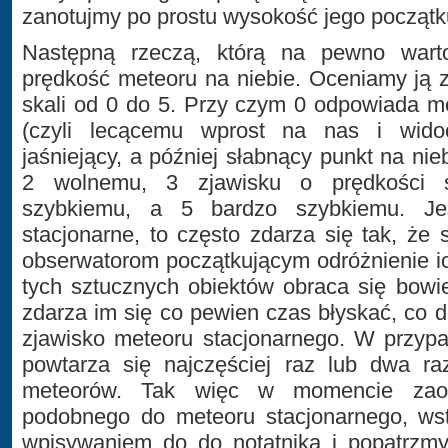
zanotujmy po prostu wysokość jego początku
Następną rzeczą, którą na pewno warto
prędkość meteoru na niebie. Oceniamy ją 
skali od 0 do 5. Przy czym 0 odpowiada m
(czyli lecącemu wprost na nas i wido
jaśniejący, a później słabnący punkt na ni
2 wolnemu, 3 zjawisku o prędkości ś
szybkiemu, a 5 bardzo szybkiemu. Je
stacjonarne, to często zdarza się tak, że
obserwatorom początkującym odróżnienie ic
tych sztucznych obiektów obraca się bowi
zdarza im się co pewien czas błyskać, co 
zjawisko meteoru stacjonarnego. W przypa
powtarza się najczęściej raz lub dwa ra
meteorów. Tak więc w momencie zaob
podobnego do meteoru stacjonarnego, wst
wpisywaniem do do notatnika i popatrzmy