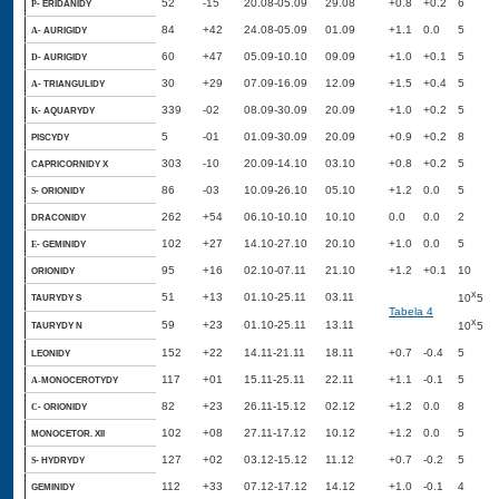
52
-15
20.08-05.09
29.08
+0.8
+0.2
6
- ERIDANIDY
P
84
+42
24.08-05.09
01.09
+1.1
0.0
5
- AURIGIDY
A
60
+47
05.09-10.10
09.09
+1.0
+0.1
5
- AURIGIDY
D
30
+29
07.09-16.09
12.09
+1.5
+0.4
5
- TRIANGULIDY
A
339
-02
08.09-30.09
20.09
+1.0
+0.2
5
- AQUARYDY
K
5
-01
01.09-30.09
20.09
+0.9
+0.2
8
PISCYDY
303
-10
20.09-14.10
03.10
+0.8
+0.2
5
CAPRICORNIDY X
86
-03
10.09-26.10
05.10
+1.2
0.0
5
- ORIONIDY
S
262
+54
06.10-10.10
10.10
0.0
0.0
2
DRACONIDY
102
+27
14.10-27.10
20.10
+1.0
0.0
5
- GEMINIDY
E
95
+16
02.10-07.11
21.10
+1.2
+0.1
10
ORIONIDY
x
51
+13
01.10-25.11
03.11
TAURYDY S
10
5
Tabela 4
x
59
+23
01.10-25.11
13.11
TAURYDY N
10
5
152
+22
14.11-21.11
18.11
+0.7
-0.4
5
LEONIDY
117
+01
15.11-25.11
22.11
+1.1
-0.1
5
MONOCEROTYDY
A-
82
+23
26.11-15.12
02.12
+1.2
0.0
8
- ORIONIDY
C
102
+08
27.11-17.12
10.12
+1.2
0.0
5
MONOCETOR. XII
127
+02
03.12-15.12
11.12
+0.7
-0.2
5
- HYDRYDY
S
112
+33
07.12-17.12
14.12
+1.0
-0.1
4
GEMINIDY