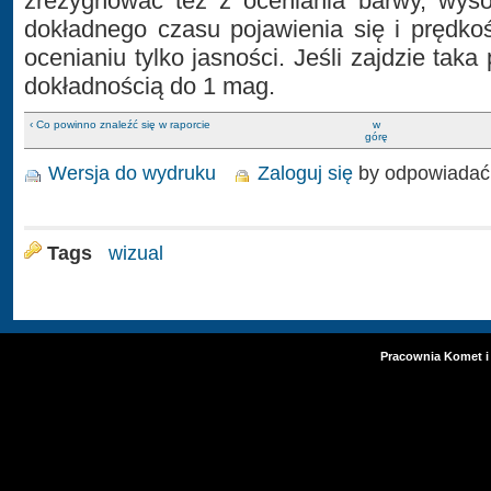
zrezygnować też z oceniania barwy, wyso
dokładnego czasu pojawienia się i prędkoś
ocenianiu tylko jasności. Jeśli zajdzie taka
dokładnością do 1 mag.
‹ Co powinno znaleźć się w raporcie
w
górę
Wersja do wydruku
Zaloguj się
by odpowiadać
Tags
wizual
Pracownia Komet i 