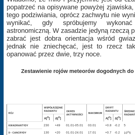
popatrzeć na opisywane powyżej zjawiska, 
tego podziwiania, oprócz zachwytu nie wyn
wynikać, gdy spróbujemy wykonać
astronomiczną. W zasadzie jedyną rzeczą po
zabrać jest dobra orientacja wśród gwia
jednak nie zniechęcać, jest to rzecz ta
opanować przez dwie, trzy noce.
Zestawienie rojów meteorów dogodnych do 
WSPÓŁRZĘDNE
DRYFT
RADIANTU
RADIANTU
OKRES
ŚREDNI
RÓJ
MAKSIMUM
AKTYWNOŚCI
RADIAN
O
O
O
O
Α
[
]
Δ
[
]
Α
[
]
Δ
[
]
230
+49
01.01-05.01
03.01
+0.8
-0.2
5
KWADRANTYDY
x
130
+20
01.01-24.01
17.01
+0.7
-0.2
- CANCRYDY
10
5
D