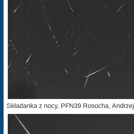
Składanka z nocy, PFN39 Rosocha, Andrze