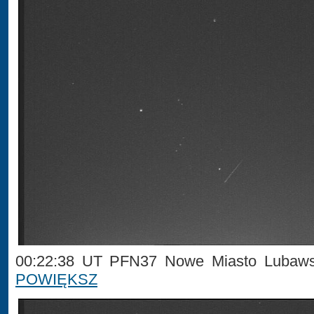
00:22:38 UT PFN37 Nowe Miasto Lubawsk
POWIĘKSZ