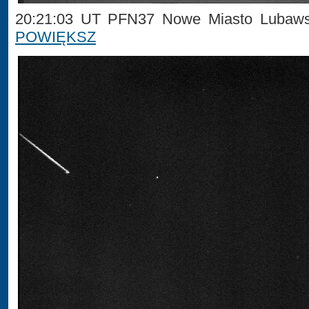
20:21:03 UT PFN37 Nowe Miasto Lubawsk
POWIĘKSZ