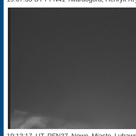
19:13:17 UT PFN37 Nowe Miasto Lubawsk