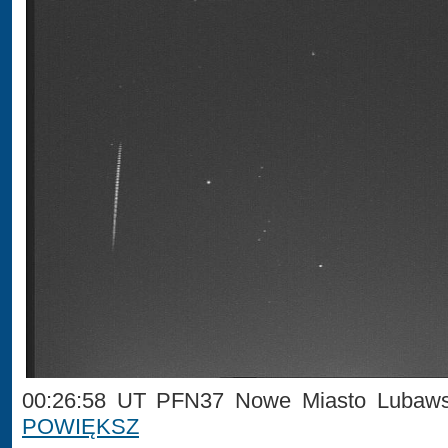
00:26:58 UT PFN37 Nowe Miasto Lubawsk
POWIĘKSZ