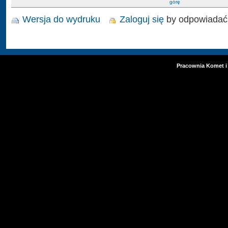
górę
Wersja do wydruku
Zaloguj się
by odpowiadać
Pracownia Komet i 