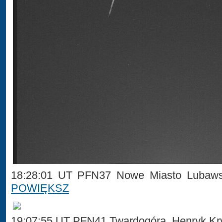
18:28:01 UT PFN37 Nowe Miasto Lubawsk
POWIĘKSZ
19:07:55 UT PFN41 Twardogóra, Henryk Kr