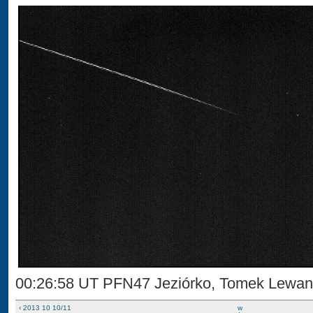
00:26:58 UT PFN47 Jeziórko, Tomek Lewa
‹ 2013 10 10/11
w