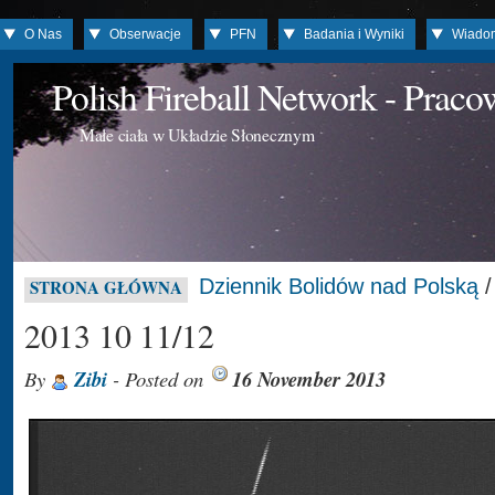
O Nas
Obserwacje
PFN
Badania i Wyniki
Wiado
Polish Fireball Network - Prac
Małe ciała w Układzie Słonecznym
Dziennik Bolidów nad Polską
STRONA GŁÓWNA
2013 10 11/12
By
Zibi
- Posted on
16 November 2013