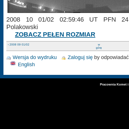
2008 10 01/02 02:59:46 UT PFN 24 
Polakowski
ZOBACZ PEŁEN ROZMIAR
‹ 2008 09 01/02
w
górę
Wersja do wydruku
Zaloguj się
by odpowiadać
English
Pracownia Komet i 