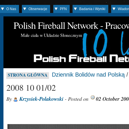
O Nas
Obserwacje
PFN
Badania i Wyniki
Wiado
Polish Fireball Network - Prac
Małe ciała w Układzie Słonecznym
Dziennik Bolidów nad Polską
STRONA GŁÓWNA
2008 10 01/02
By
Krzysiek-Polakowski
- Posted on
02 October 200