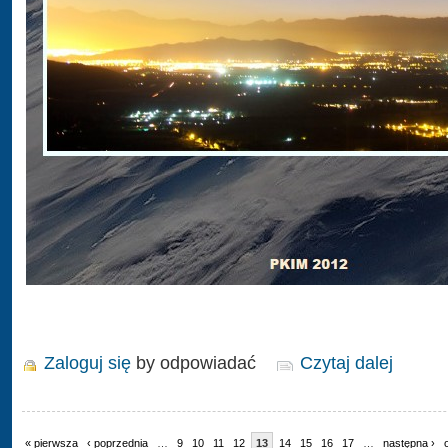
Zaloguj się
by odpowiadać
Czytaj dalej
« pierwsza
‹ poprzednia
…
9
10
11
12
13
14
15
16
17
…
następna ›