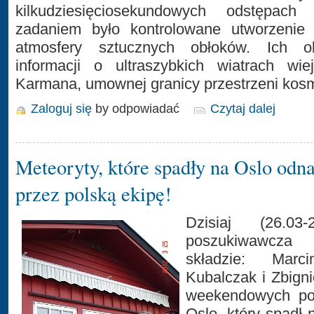
kilkudziesięciosekundowych odstępach 
zadaniem było kontrolowane utworzenie
atmosfery sztucznych obłoków. Ich ob
informacji o ultraszybkich wiatrach wie
Karmana, umownej granicy przestrzeni kosm
Zaloguj się
by odpowiadać
Czytaj dalej
Meteoryty, które spadły na Oslo odn
przez polską ekipę!
Dzisiaj (26.03
poszukiwawc
składzie: Marc
Kubalczak i Zbigni
weekendowych po
Oslo, który spadł