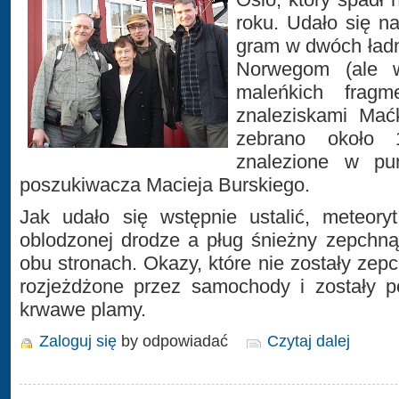
roku. Udało się na
gram w dwóch ład
Norwegom (ale w
maleńkich frag
znaleziskami Mać
zebrano około 
znalezione w pu
poszukiwacza Macieja Burskiego.
Jak udało się wstępnie ustalić, meteoryt
oblodzonej drodze a pług śnieżny zepchną
obu stronach. Okazy, które nie zostały zepch
rozjeżdżone przez samochody i zostały p
krwawe plamy.
Zaloguj się
by odpowiadać
Czytaj dalej