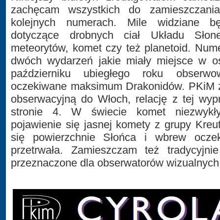
zachęcam wszystkich do zamieszczani
kolejnych numerach. Mile widziane bę
dotyczące drobnych ciał Układu Słon
meteorytów, komet czy też planetoid. Num
dwóch wydarzeń jakie miały miejsce w os
październiku ubiegłego roku obserw
oczekiwane maksimum Drakonidów. PKiM 
obserwacyjną do Włoch, relację z tej wy
stronie 4. W świecie komet niezwykł
pojawienie się jasnej komety z grupy Kreut
się powierzchnie Słońca i wbrew oczek
przetrwała. Zamieszczam też tradycyjni
przeznaczone dla obserwatorów wizualnych