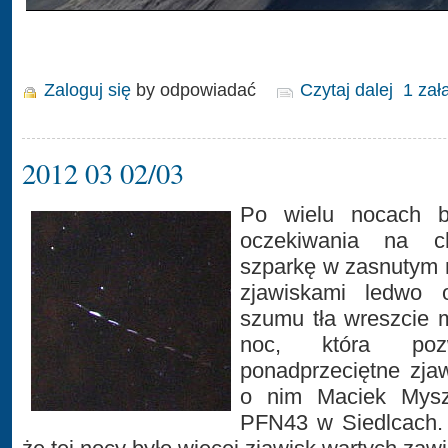
Zaloguj się
by odpowiadać
Czytaj dalej
1 zał
2012 03 02/03
Po wielu nocach b
oczekiwania na c
szparkę w zasnutym n
zjawiskami ledwo o
szumu tła wreszcie
noc, która pozwo
ponadprzeciętne zja
o nim Maciek Myszk
PFN43 w Siedlcach. 