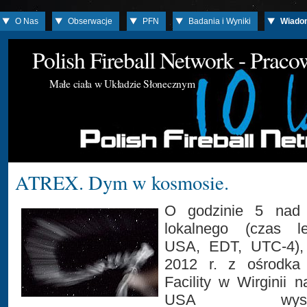
O Nas
Obserwacje
PFN
Badania i Wyniki
Wiado
Polish Fireball Network - Prac
Małe ciała w Układzie Słonecznym
ATREX. Dym w kosmosie.
O godzinie 5 nad
lokalnego (czas l
USA, EDT, UTC-4),
2012 r. z ośrodka
Facility w Wirginii
USA wyst