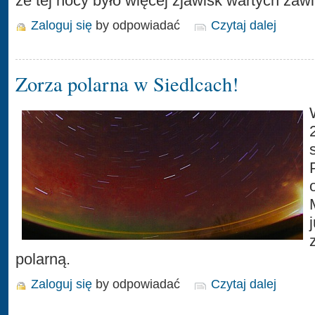
że tej nocy było więcej zjawisk wartych zaw
Zaloguj się
by odpowiadać
Czytaj dalej
Zorza polarna w Siedlcach!
polarną.
Zaloguj się
by odpowiadać
Czytaj dalej