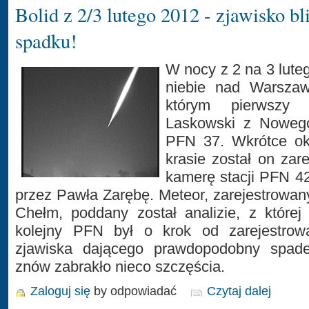
Bolid z 2/3 lutego 2012 - zjawisko bl
spadku!
W nocy z 2 na 3 lute
niebie nad Warszawą
którym pierwszy 
Laskowski z Nowego
PFN 37. Wkrótce oka
krasie został on zar
kamerę stacji PFN 4
przez Pawła Zarębę. Meteor, zarejestrowa
Chełm, poddany został analizie, z której
kolejny PFN był o krok od zarejestrow
zjawiska dającego prawdopodobny spadek
znów zabrakło nieco szczęścia.
Zaloguj się
by odpowiadać
Czytaj dalej