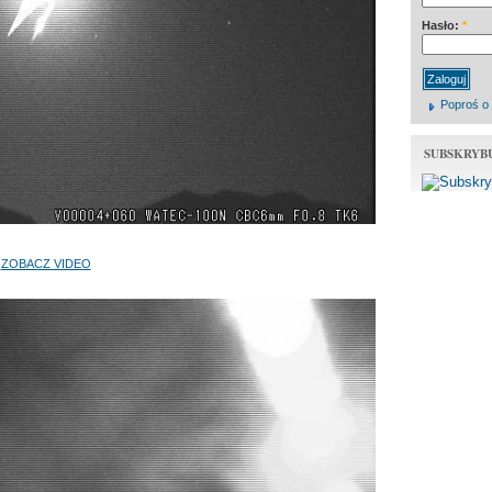
Hasło:
*
Poproś o
SUBSKRYB
ZOBACZ VIDEO