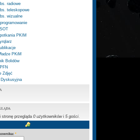
bs. radiowe
bs. teleskopowe
bs. wizualne
programowanie
SOT
potkania PKIM
yrqlarz
ublikacje
ładze PKiM
ik Bolidów
 PFN
e Zdjęć
 Dyskusyjna
A
GLĄDA
li stronę przegląda
0 użytkowników
i
5 gości
.
kownika:
*