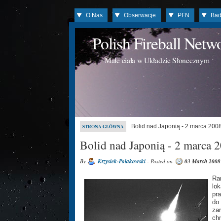
O Nas
Obserwacje
PFN
Bad
Polish Fireball Net
Małe ciała w Układzie Słonecznym
Bolid nad Japonią - 2 marca 200
STRONA GŁÓWNA
Bolid nad Japonią - 2 marca 
By
Krzysiek-Polakowski
- Posted on
03 March 2008
Ra
lok
pr
do
za
ch