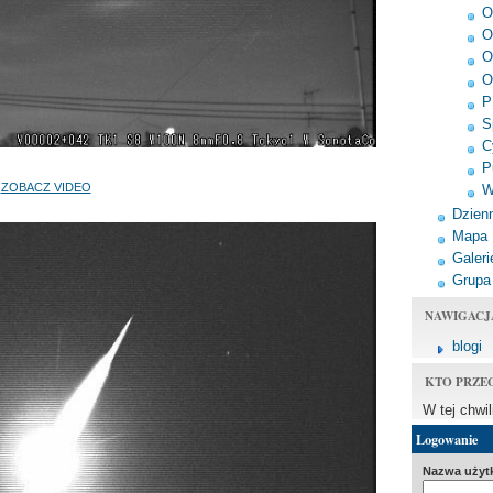
O
O
O
O
P
S
C
P
ZOBACZ VIDEO
W
Dzienn
Mapa
Galeri
Grupa
NAWIGACJ
blogi
KTO PRZE
W tej chwi
Logowanie
Nazwa użyt