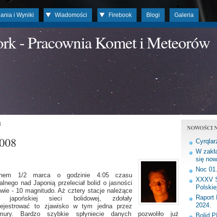
ania i Wyniki
Wiadomości
Firebook
Blogi
Galeria
work - Pracownia Komet i Meteorów
8
NOWOŚCI N
2008
Cyrqlar
W zakła
się now
Noc 01
nem 1/2 marca o godzinie 4:05 czasu
XXXV S
alnego nad Japonią przeleciał bolid o jasności
Polskie
awie - 10 magnitudo. Aż cztery stacje należące
Raport 
 japońskiej sieci bolidowej, zdołały
2024.
rejestrować to zjawisko w tym jedna przez
mury. Bardzo szybkie spłyniecie danych pozwoliło już
Bolid 