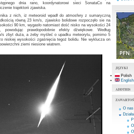
stępnego dnia rano, koordynatorowi sieci SonataCo na
iczenie trajektorii zjawiska.
nika z nich, iż meteoroid wpadł do atmosfery z sumaryczną
ędkością równą 23 km/s, zjawisko bolidowe rozpoczęło sie na
sokości 90 km, wygasło natomiast dość nisko na wysokości 24
, powodując prawdopodobnie efekty dźwiękowe. Według
m/s zbyt duża, a żeby myśleć o upadku meteorytu, pomimo 5
o niskiej wysokości zgaśnięcia tegoż bolidu. Nie wyklucza on
powierzchni ziemi niesione wiatrem.
JĘZYKI
Polish
English
ADDTHIS
ZAWARTOŚ
O nas
Dział
P
O
O