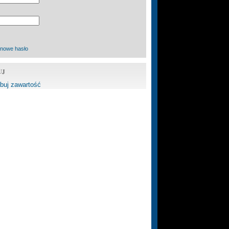
 nowe hasło
UJ