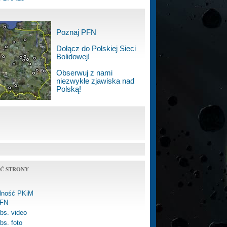
Poznaj PFN
Dołącz do Polskiej Sieci
Bolidowej!
Obserwuj z nami
niezwykłe zjawiska nad
Polską!
Ć STRONY
alność PKiM
FN
bs. video
bs. foto