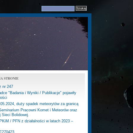
A STRONIE
z nr 247
dce "Badania i Wyniki / Publikacje" pojawiły
ości
.05.2024, duży spadek meteorytów za granicą
eminarium Pracowni Komet i Meteorów oraz
j Sieci Bolidowej.
PKiM / PFN z działalności w latach 2023 –
PF270423