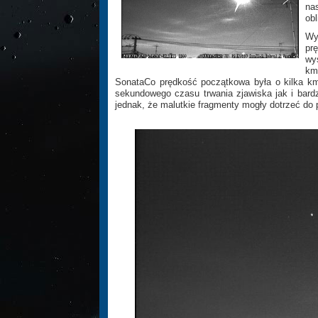
na
obl
Wy
pr
wy
km
SonataCo prędkość początkowa była o kilka k
sekundowego czasu trwania zjawiska jak i bardz
jednak, że malutkie fragmenty mogły dotrzeć do 