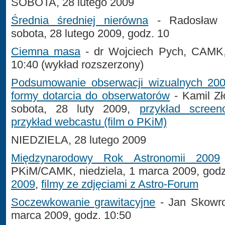
SOBOTA, 28 lutego 2009
Średnia średniej nierówna
- Radosław 
sobota, 28 lutego 2009, godz. 10
Ciemna masa
- dr Wojciech Pych, CAMK, 
10:40 (wykład rozszerzony)
Podsumowanie obserwacji wizualnych 200
formy dotarcia do obserwatorów
- Kamil Z
sobota, 28 luty 2009,
przykład screen
przykład webcastu (film o PKiM)
NIEDZIELA, 28 lutego 2009
Międzynarodowy Rok Astronomii 2009
PKiM/CAMK, niedziela, 1 marca 2009, godz
2009
,
filmy ze zdjęciami z Astro-Forum
Soczewkowanie grawitacyjne
- Jan Skowro
marca 2009, godz. 10:50