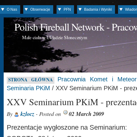
O Nas
Obserwacje
PFN
Badania i Wyniki
Wiado
Polish Fireball Network - Prac
Małe ciała w Układzie Słonecznym
Pracownia Komet i Meteo
STRONA GŁÓWNA
Seminaria PKiM
/ XXV Seminarium PKiM - prez
XXV Seminarium PKiM - prezenta
By
kzlocz
- Posted on
02 March 2009
Prezentacje wygłoszone na Seminarium: