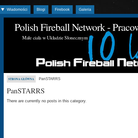
Wiadomości
Blogi
Firebook
Galeria
Polish Fireball Network - Prac
Małe ciała w Układzie Słonecznym
PanSTARRS
STRONA GŁÓWNA
PanSTARRS
There are currently no posts in this category.