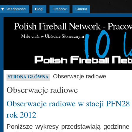
Wiadomości
Blogi
Firebook
Galeria
Polish Fireball Network - Prac
Małe ciała w Układzie Słonecznym
Obserwacje radiowe
STRONA GŁÓWNA
Obserwacje radiowe
Obserwacje radiowe w stacji PFN28 
rok 2012
Poniższe wykresy przedstawiają godzinne z