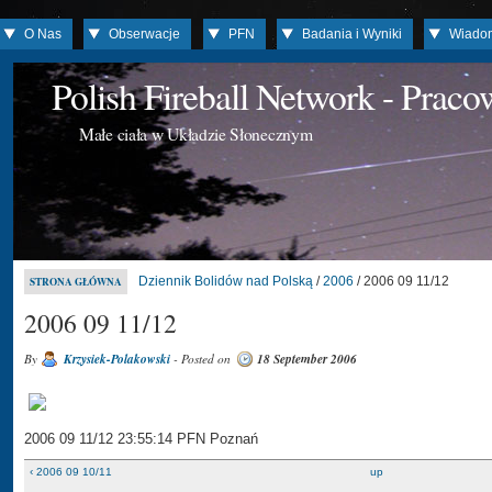
O Nas
Obserwacje
PFN
Badania i Wyniki
Wiado
Polish Fireball Network - Prac
Małe ciała w Układzie Słonecznym
Dziennik Bolidów nad Polską
/
2006
/ 2006 09 11/12
STRONA GŁÓWNA
2006 09 11/12
By
Krzysiek-Polakowski
- Posted on
18 September 2006
2006 09 11/12 23:55:14 PFN Poznań
‹ 2006 09 10/11
up