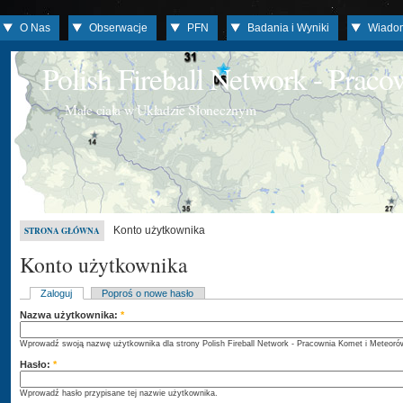
O Nas
Obserwacje
PFN
Badania i Wyniki
Wiado
Polish Fireball Network - Prac
Małe ciała w Układzie Słonecznym
Konto użytkownika
STRONA GŁÓWNA
Konto użytkownika
Zaloguj
Poproś o nowe hasło
Nazwa użytkownika:
*
Wprowadź swoją nazwę użytkownika dla strony Polish Fireball Network - Pracownia Komet i Meteoró
Hasło:
*
Wprowadź hasło przypisane tej nazwie użytkownika.