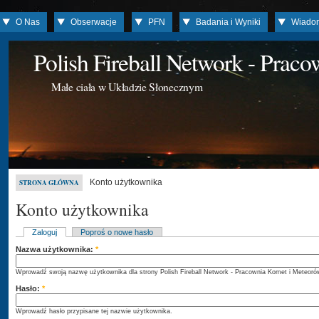
O Nas
Obserwacje
PFN
Badania i Wyniki
Wiado
Polish Fireball Network - Prac
Małe ciała w Układzie Słonecznym
Konto użytkownika
STRONA GŁÓWNA
Konto użytkownika
Zaloguj
Poproś o nowe hasło
Nazwa użytkownika:
*
Wprowadź swoją nazwę użytkownika dla strony Polish Fireball Network - Pracownia Komet i Meteoró
Hasło:
*
Wprowadź hasło przypisane tej nazwie użytkownika.