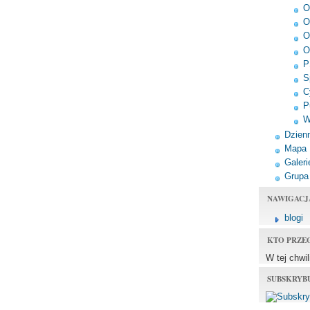
O
O
O
O
P
S
C
P
W
Dzienn
Mapa
Galeri
Grupa
NAWIGACJ
blogi
KTO PRZE
W tej chwi
SUBSKRYB