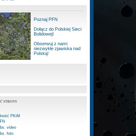
Poznaj PFN
Dołącz do Polskiej Sieci
Bolidowej!
Obserwuj z nami
niezwykłe zjawiska nad
Polską!
Ć STRONY
alność PKiM
FN
bs. video
bs. foto