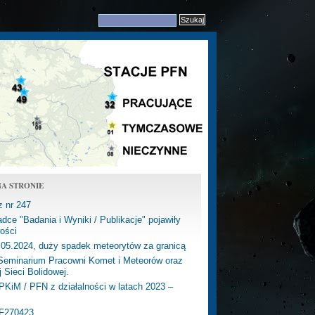
A STRONIE
z nr 247
dce "Badania i Wyniki / Publikacje" pojawiły
ości
.05.2024, duży spadek meteorytów za granicą
eminarium Pracowni Komet i Meteorów oraz
j Sieci Bolidowej.
PKiM / PFN z działalności w latach 2023 –
PF270423