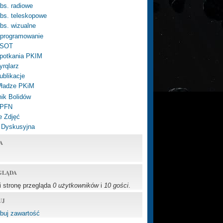
bs. radiowe
bs. teleskopowe
bs. wizualne
programowanie
SOT
potkania PKIM
yrqlarz
ublikacje
ładze PKiM
ik Bolidów
 PFN
e Zdjęć
 Dyskusyjna
A
GLĄDA
li stronę przegląda
0 użytkowników
i
10 gości
.
UJ