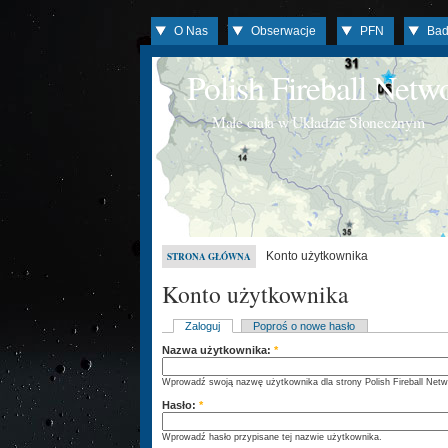
O Nas
Obserwacje
PFN
Bad
Polish Fireball Net
Małe ciała w Układzie Słonecznym
Konto użytkownika
STRONA GŁÓWNA
Konto użytkownika
Zaloguj
Poproś o nowe hasło
Nazwa użytkownika:
*
Wprowadź swoją nazwę użytkownika dla strony Polish Fireball Netw
Hasło:
*
Wprowadź hasło przypisane tej nazwie użytkownika.