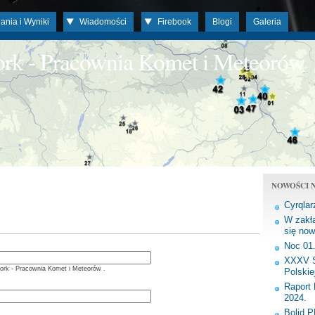
ania i Wyniki
Wiadomości
Firebook
Blogi
Galeria
work - Pracownia Komet i Meteorów
NOWOŚCI N
Cyrqlar
W zakła
się now
Noc 01
XXXV S
ork - Pracownia Komet i Meteorów .
Polskie
Raport 
2024.
Bolid 