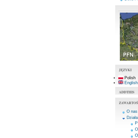
JĘZYKI
Polish
English
ADDTHIS
ZAWARTOŚ
O nas
Dział
P
O
O