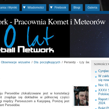
ania i Wyniki
Wiadomości
Firebook
Blogi
Galeria
work - Pracownia Komet i Meteorów
/
Obserwacje wizualne
/
Dla początkujących
/ Perseidy - Łzy św.
NOWOŚCI N
Cyrqlar
W zakła
się now
Noc 01
XXXV S
ju Perseidów zlokalizowane jest w konstelacji
Polskie
t znajduje się dokładnie w północnej części
Raport 
gi między Perseuszem a Kasjopeą. Poniżej jest
2024.
ant Perseidów.
Bolid 