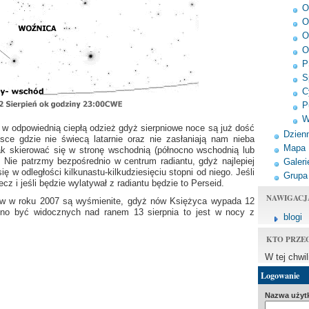
O
O
O
O
P
S
C
P
W
ć w odpowiednią ciepłą odzież gdyż sierpniowe noce są już dość
Dzienn
sce gdzie nie świecą latarnie oraz nie zasłaniają nam nieba
Mapa
ak skierować się w stronę wschodnią (północno wschodnią lub
. Nie patrzmy bezpośrednio w centrum radiantu, gdyż najlepiej
Galeri
ę w odległości kilkunastu-kilkudziesięciu stopni od niego. Jeśli
Grupa
cz i jeśli będzie wylatywał z radiantu będzie to Perseid.
NAWIGACJ
ów w roku 2007 są wyśmienite, gdyż nów Księżyca wypada 12
inno być widocznych nad ranem 13 sierpnia to jest w nocy z
blogi
KTO PRZE
W tej chwi
Logowanie
Nazwa użyt