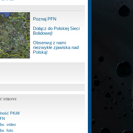
Poznaj PFN
Dołącz do Polskiej Sieci
Bolidowej!
Obserwuj z nami
niezwykłe zjawiska nad
Polską!
Ć STRONY
alność PKiM
FN
bs. video
bs. foto