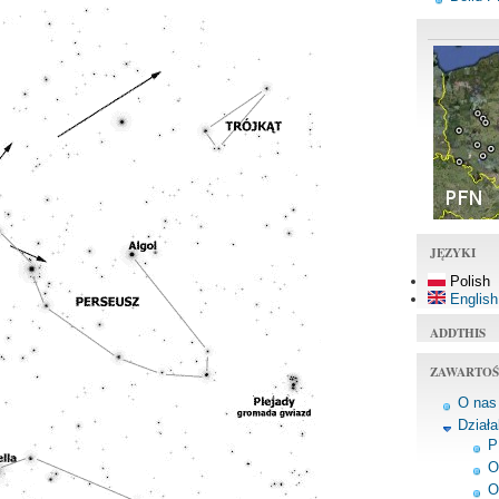
JĘZYKI
Polish
English
ADDTHIS
ZAWARTOŚ
O nas
Dział
P
O
O