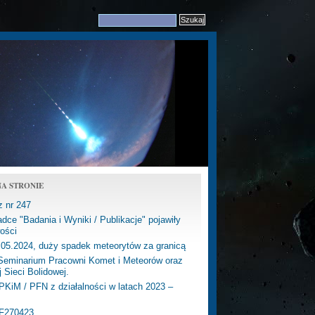
A STRONIE
z nr 247
dce "Badania i Wyniki / Publikacje" pojawiły
ości
.05.2024, duży spadek meteorytów za granicą
eminarium Pracowni Komet i Meteorów oraz
j Sieci Bolidowej.
PKiM / PFN z działalności w latach 2023 –
PF270423