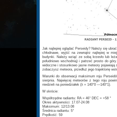
Jak najlepiej oglądać Perseidy? Należy się ubra
chłodnawe, wyjść na zewnątrz najlepiej w miej
budynki. Należy wziąć ze sobą krzesło lub leż
południowo wschodnią) i patrzeć prosto do góry
widoczne i stosunkowo jasne meteory pojawiają si
zobaczysz meteora, przedłuż jego trajektorię wste
Warunki do obserwacji maksimum roju Perseid
sierpnia. Najwięcej meteorów z tego roju pow
niedzieli na poniedziałek (λ = 140°0 —140°1).
W skrócie:
Współrzędne radiantu: RA = 46° DEC = +58 °
Okres aktywności: 17.07-24.08
Maksimum: 12/13.08
Średnica radiantu: 5°
Prędkość: 59