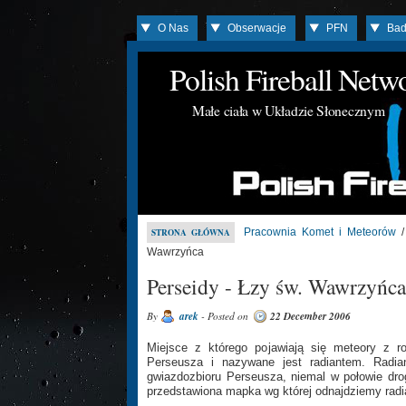
O Nas
Obserwacje
PFN
Bad
Polish Fireball Net
Małe ciała w Układzie Słonecznym
Pracownia Komet i Meteorów
STRONA GŁÓWNA
Wawrzyńca
Perseidy - Łzy św. Wawrzyńca
By
arek
- Posted on
22 December 2006
Miejsce z którego pojawiają się meteory z ro
Perseusza i nazywane jest radiantem. Radian
gwiazdozbioru Perseusza, niemal w połowie dro
przedstawiona mapka wg której odnajdziemy radi