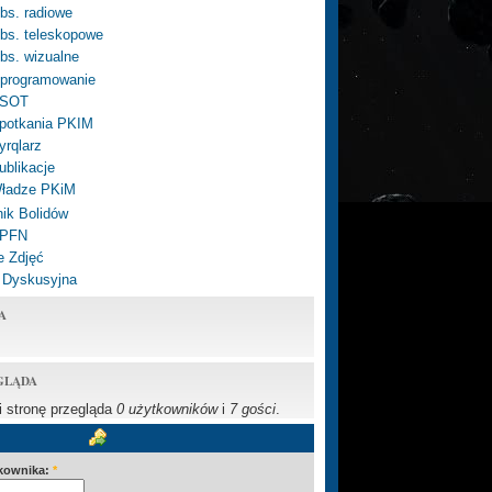
bs. radiowe
bs. teleskopowe
bs. wizualne
programowanie
SOT
potkania PKIM
yrqlarz
ublikacje
ładze PKiM
ik Bolidów
 PFN
e Zdjęć
 Dyskusyjna
A
GLĄDA
li stronę przegląda
0 użytkowników
i
7 gości
.
kownika:
*