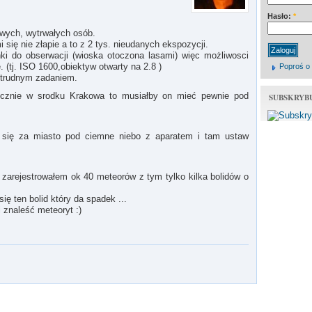
Hasło:
*
liwych, wytrwałych osób.
 się nie złapie a to z 2 tys. nieudanych ekspozycji.
 do obserwacji (wioska otoczona lasami) więc możliwosci
tj. ISO 1600,obiektyw otwarty na 2.8 )
Poproś o
 trudnym zadaniem.
aficznie w srodku Krakowa to musiałby on mieć pewnie pod
SUBSKRYB
z się za miasto pod ciemne niebo z aparatem i tam ustaw
zarejestrowałem ok 40 meteorów z tym tylko kilka bolidów o
ię ten bolid który da spadek ...
 znaleść meteoryt :)