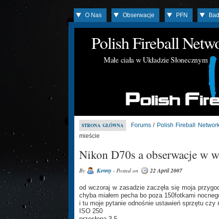
O Nas
Obserwacje
PFN
Bad
Polish Fireball Net
Małe ciała w Układzie Słonecznym
Forums
/
Polish Fireball Networ
STRONA GŁÓWNA
mieście
Nikon D70s a obserwacje w w
By
Kenny
- Posted on
22 April 2007
od wczoraj w zasadzie zaczęła się moja przygo
chyba miałem pecha bo poza 150fotkami nocnego
i tu moje pytanie odnośnie ustawień sprzętu czy 
ISO 250
przesłona 3,5