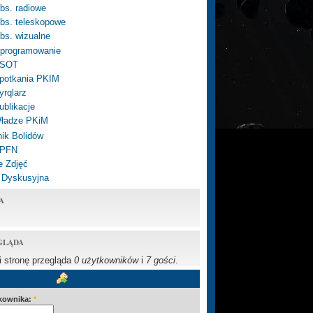
bs. radiowe
bs. teleskopowe
bs. wizualne
programowanie
SOT
potkania PKIM
yrqlarz
ublikacje
ładze PKiM
ik Bolidów
 PFN
e Zdjęć
 Dyskusyjna
A
GLĄDA
li stronę przegląda
0 użytkowników
i
7 gości
.
kownika:
*