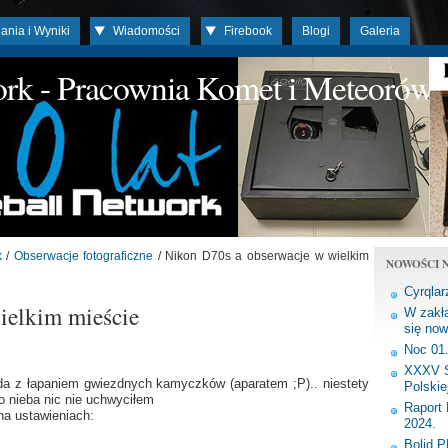
ania i Wyniki
Wiadomości
Firebook
Blogi
Galeria
work - Pracownia Komet i Meteorów
k
/
Obserwacje fotograficzne
/ Nikon D70s a obserwacje w wielkim
NOWOŚCI N
Cyrqlar
ielkim mieście
W zakła
się now
Noc 01
XXXV S
da z łapaniem gwiezdnych kamyczków (aparatem ;P).. niestety
Polskie
 nieba nic nie uchwyciłem
Raport 
na ustawieniach:
2024.
Bolid 