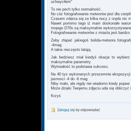
uchwyciłem"
To nie pech tylko normalność..
No cóż fotografowanie meteorów jest dla cierp
Czasem zdarza się ze kilka nocy z rzędu nic mi
Nawet pomimo tego iż mam doskonałe warunki
mojego D70s są maksymalnie wykorzystywane. (
Fotografowanie meteorów z miasta jest bardzo
Zeby złapać jakiegoś bolida-meteora fotogr
-4mag.
A takie nieczęsto latają.
Jak bedziesz miał kiedyś okazje to wybier
maksymalne parametry.
Wytrwałość to podstawa sukcesu.
Na 40 tys wykonanych przezemnie ekspozycji 
jasnosci -4 do -6 mag
Niby mało, ale nigdy nie wiadomo kiedy pojawi s
Może dzięki Twojemu zdjęciu uda się obliczyć i
Krzyś
Zaloguj się
by odpowiadać