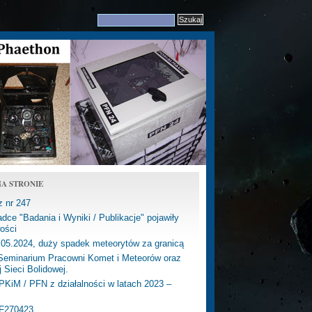
A STRONIE
z nr 247
dce "Badania i Wyniki / Publikacje" pojawiły
ości
.05.2024, duży spadek meteorytów za granicą
eminarium Pracowni Komet i Meteorów oraz
j Sieci Bolidowej.
PKiM / PFN z działalności w latach 2023 –
PF270423