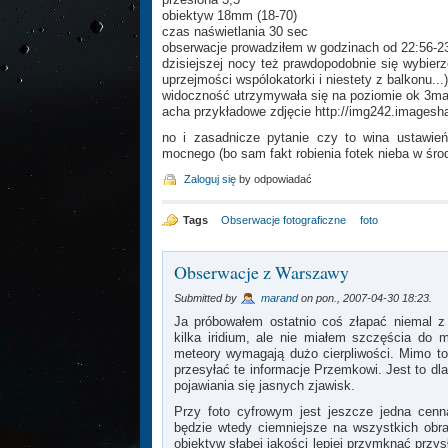
obiektyw 18mm (18-70)
czas naświetlania 30 sec
obserwacje prowadziłem w godzinach od 22:56-23
dzisiejszej nocy też prawdopodobnie się wybier
uprzejmości wspólokatorki i niestety z balkonu...)
widoczność utrzymywała się na poziomie ok 3m
acha przykładowe zdjęcie http://img242.imagesh
no i zasadnicze pytanie czy to wina ustawień
mocnego (bo sam fakt robienia fotek nieba w śro
Zaloguj się
by odpowiadać
Tags
Obserwacje fotograficzne
foto
Obserwacje z Warszawy
Submitted by
marand
on pon., 2007-04-30 18:23.
Ja próbowałem ostatnio coś złapać niemal 
kilka iridium, ale nie miałem szczęścia do m
meteory wymagają dużo cierpliwości. Mimo to 
przesyłać te informacje Przemkowi. Jest to dla
pojawiania się jasnych zjawisk.
Przy foto cyfrowym jest jeszcze jedna cenn
będzie wtedy ciemniejsze na wszystkich obra
obiektyw słabej jakości lepiej przymknąć przy