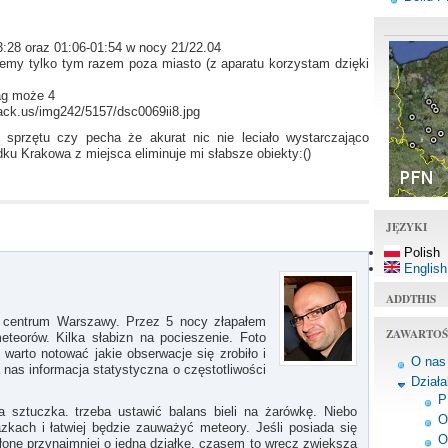
:28 oraz 01:06-01:54 w nocy 21/22.04
zemy tylko tym razem poza miasto (z aparatu korzystam dzięki
ag może 4
ack.us/img242/5157/dsc0069ii8.jpg
 sprzętu czy pecha że akurat nic nie leciało wystarczająco
dku Krakowa z miejsca eliminuje mi słabsze obiekty:()
JĘZYKI
Polish
English
ADDTHIS
z centrum Warszawy. Przez 5 nocy złapałem
ZAWARTOŚ
eteorów. Kilka słabizn na pocieszenie. Foto
warto notować jakie obserwacje się zrobiło i
O nas
 nas informacja statystyczna o częstotliwości
Dział
P
a sztuczka. trzeba ustawić balans bieli na żarówkę. Niebo
O
zkach i łatwiej będzie zauważyć meteory. Jeśli posiada się
O
słonę przynajmniej o jedną działkę. czasem to wręcz zwiększa