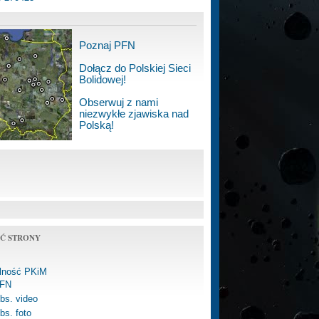
Poznaj PFN
Dołącz do Polskiej Sieci
Bolidowej!
Obserwuj z nami
niezwykłe zjawiska nad
Polską!
Ć STRONY
alność PKiM
FN
bs. video
bs. foto