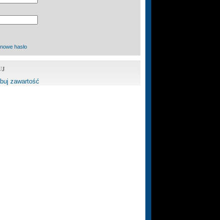
 nowe hasło
UJ