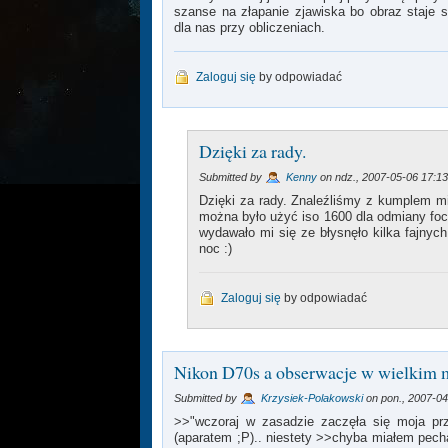
szanse na złapanie zjawiska bo obraz staje si
dla nas przy obliczeniach.
Zaloguj się
by odpowiadać
Dzięki za rady.
Submitted by
Kenny
on ndz., 2007-05-06 17:13
Dzięki za rady. Znaleźliśmy z kumplem m
można było użyć iso 1600 dla odmiany foci
wydawało mi się ze błysnęło kilka fajnyc
noc :)
Zaloguj się
by odpowiadać
Nikon D70s a obserwacje w wielkim 
Submitted by
Krzysiek-Polakowski
on pon., 2007-04
>>"wczoraj w zasadzie zaczęła się moja p
(aparatem ;P).. niestety >>chyba miałem pech