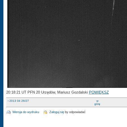
20:18:21 UT PFN 20 Urzędów, Mariusz Gozdalski
POWIĘKSZ
‹ 2013 04 26/27
w
górę
Wersja do wydruku
Zaloguj się
by odpowiadać