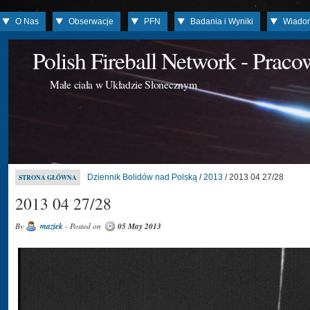
O Nas
Obserwacje
PFN
Badania i Wyniki
Wiado
Polish Fireball Network - Prac
Małe ciała w Układzie Słonecznym
Dziennik Bolidów nad Polską
/
2013
/ 2013 04 27/28
STRONA GŁÓWNA
2013 04 27/28
By
maziek
- Posted on
05 May 2013