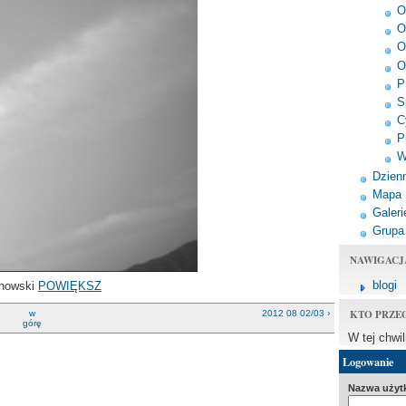
O
O
O
O
P
S
C
P
W
Dzienn
Mapa
Galeri
Grupa
NAWIGACJ
blogi
anowski
POWIĘKSZ
KTO PRZE
w
2012 08 02/03 ›
górę
W tej chwi
Logowanie
Nazwa użyt