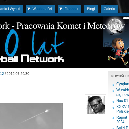
ania i Wyniki
Wiadomości
Firebook
Blogi
Galeria
work - Pracownia Komet i Meteorów
12
/ 2012 07 29/30
NOWOŚCI N
Cyrqlar
W zakła
się now
Noc 01
XXXV S
Polskie
Raport 
2024.
Bolid 