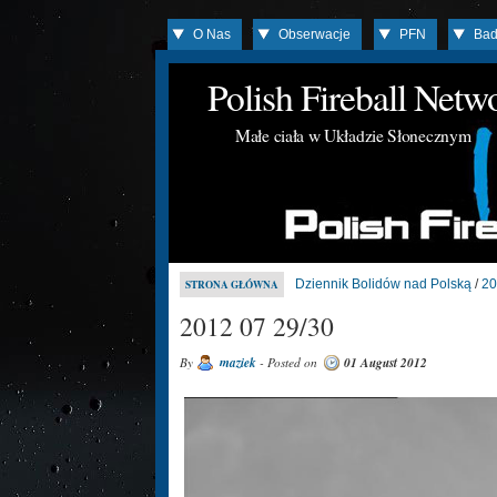
O Nas
Obserwacje
PFN
Bad
Polish Fireball Net
Małe ciała w Układzie Słonecznym
Dziennik Bolidów nad Polską
/
20
STRONA GŁÓWNA
2012 07 29/30
By
maziek
- Posted on
01 August 2012