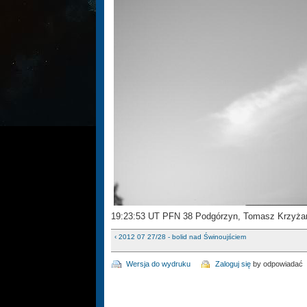
19:23:53 UT PFN 38 Podgórzyn, Tomasz Krzyż
‹ 2012 07 27/28 - bolid nad Świnoujściem
Wersja do wydruku
Zaloguj się
by odpowiadać