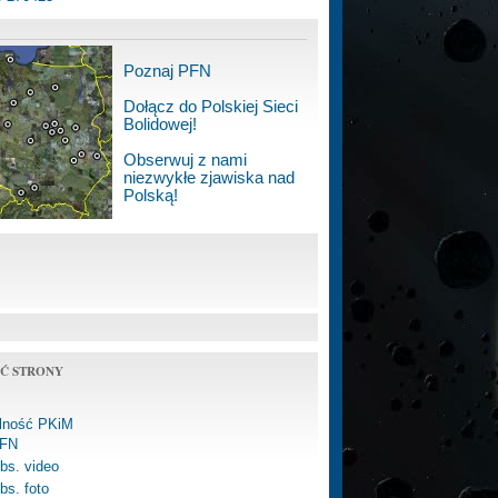
Poznaj PFN
Dołącz do Polskiej Sieci
Bolidowej!
Obserwuj z nami
niezwykłe zjawiska nad
Polską!
Ć STRONY
alność PKiM
FN
bs. video
bs. foto