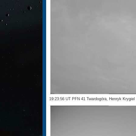
19:23:56 UT PFN 41 Twardogóra, Henryk Krygiel