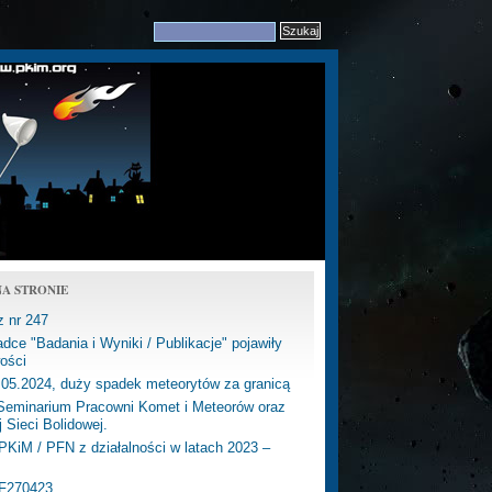
A STRONIE
z nr 247
dce "Badania i Wyniki / Publikacje" pojawiły
ości
.05.2024, duży spadek meteorytów za granicą
eminarium Pracowni Komet i Meteorów oraz
j Sieci Bolidowej.
PKiM / PFN z działalności w latach 2023 –
PF270423