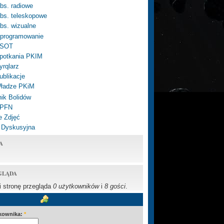
bs. radiowe
bs. teleskopowe
bs. wizualne
programowanie
SOT
potkania PKIM
yrqlarz
ublikacje
ładze PKiM
ik Bolidów
 PFN
e Zdjęć
 Dyskusyjna
A
GLĄDA
li stronę przegląda
0 użytkowników
i
8 gości
.
kownika:
*