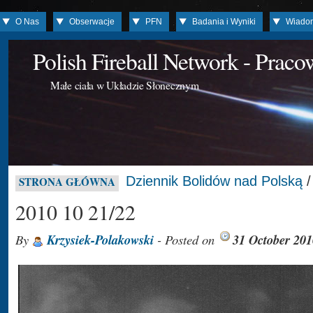
O Nas
Obserwacje
PFN
Badania i Wyniki
Wiado
Polish Fireball Network - Prac
Małe ciała w Układzie Słonecznym
Dziennik Bolidów nad Polską
STRONA GŁÓWNA
2010 10 21/22
By
Krzysiek-Polakowski
- Posted on
31 October 201