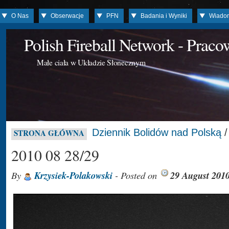
O Nas
Obserwacje
PFN
Badania i Wyniki
Wiado
Polish Fireball Network - Prac
Małe ciała w Układzie Słonecznym
Dziennik Bolidów nad Polską
STRONA GŁÓWNA
2010 08 28/29
By
Krzysiek-Polakowski
- Posted on
29 August 201