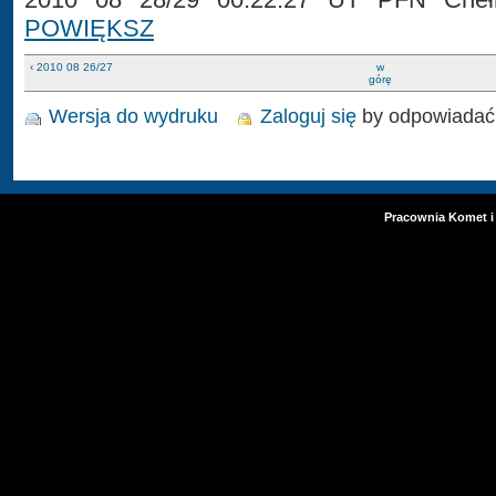
POWIĘKSZ
‹ 2010 08 26/27
w
górę
Wersja do wydruku
Zaloguj się
by odpowiadać
Pracownia Komet i 