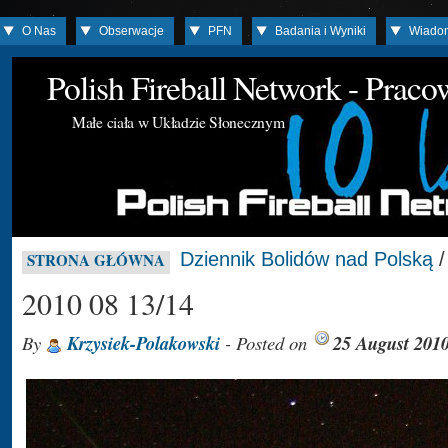
O Nas
Obserwacje
PFN
Badania i Wyniki
Wiado
Polish Fireball Network - Prac
Małe ciała w Układzie Słonecznym
Dziennik Bolidów nad Polską
STRONA GŁÓWNA
2010 08 13/14
By
Krzysiek-Polakowski
- Posted on
25 August 201