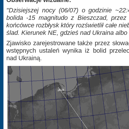
"Dzisiejszej nocy (06/07) o godzinie ~2
bolida -15 magnitudo z Bieszczad, prze
końcówce rozbłysk który rozświetlił całe nie
ślad. Kierunek NE, gdzieś nad Ukraina albo i 
Zjawisko zarejestrowane także przez słowa
wstępnych ustaleń wynika iż bolid przele
nad Ukrainą.