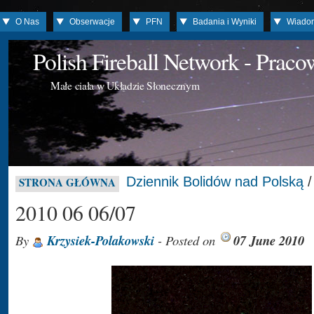
O Nas
Obserwacje
PFN
Badania i Wyniki
Wiado
Polish Fireball Network - Prac
Małe ciała w Układzie Słonecznym
Dziennik Bolidów nad Polską
STRONA GŁÓWNA
2010 06 06/07
By
Krzysiek-Polakowski
- Posted on
07 June 2010