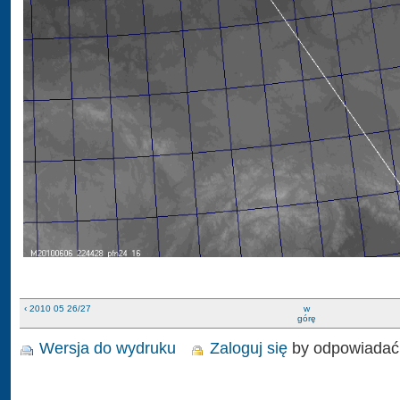
‹ 2010 05 26/27
w
górę
Wersja do wydruku
Zaloguj się
by odpowiadać