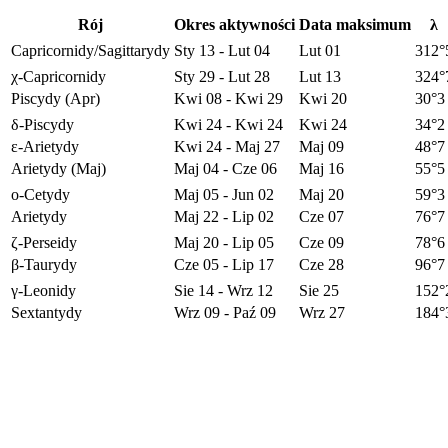
Rój
Okres aktywności
Data maksimum
λ
Capricornidy/Sagittarydy
Sty 13 - Lut 04
Lut 01
312°
χ
-Capricornidy
Sty 29 - Lut 28
Lut 13
324°
Piscydy (Apr)
Kwi 08 - Kwi 29
Kwi 20
30°3
δ
-Piscydy
Kwi 24 - Kwi 24
Kwi 24
34°2
ε
-Arietydy
Kwi 24 - Maj 27
Maj 09
48°7
Arietydy (Maj)
Maj 04 - Cze 06
Maj 16
55°5
ο
-Cetydy
Maj 05 - Jun 02
Maj 20
59°3
Arietydy
Maj 22 - Lip 02
Cze 07
76°7
ζ
-Perseidy
Maj 20 - Lip 05
Cze 09
78°6
β
-Taurydy
Cze 05 - Lip 17
Cze 28
96°7
γ
-Leonidy
Sie 14 - Wrz 12
Sie 25
152°
Sextantydy
Wrz 09 - Paź 09
Wrz 27
184°