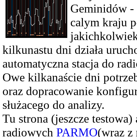
Geminidów - n
calym kraju p
jakichkolwiek
kilkunastu dni działa ur
automatyczna stacja do rad
Owe kilkanaście dni potrzeb
oraz dopracowanie konfigur
służacego do analizy.
Tu strona (jeszcze testowa
radiowych
PARMO
(wraz z