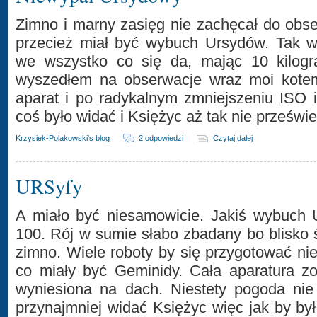
Zimno i marny zasięg nie zachęcał do obse
przecież miał być wybuch Ursydów. Tak w
we wszystko co się da, mając 10 kilogr
wyszedłem na obserwacje wraz moi kote
aparat i po radykalnym zmniejszeniu ISO 
coś było widać i Księżyc aż tak nie przeświet
Krzysiek-Polakowski's blog
2 odpowiedzi
Czytaj dalej
URSyfy
A miało być niesamowicie. Jakiś wybuch
100. Rój w sumie słabo zbadany bo blisko ś
zimno. Wiele roboty by się przygotować nie
co miały być Geminidy. Cała aparatura zo
wyniesiona na dach. Niestety pogoda nie
przynajmniej widać Księżyc więc jak by był