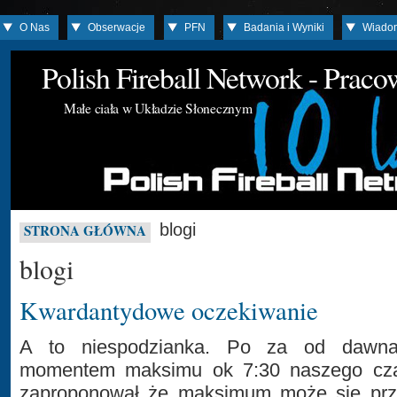
O Nas
Obserwacje
PFN
Badania i Wyniki
Wiado
Polish Fireball Network - Prac
Małe ciała w Układzie Słonecznym
blogi
STRONA GŁÓWNA
blogi
Kwardantydowe oczekiwanie
A to niespodzianka. Po za od dawn
momentem maksimu ok 7:30 naszego cza
zaproponował że maksimum może się prz