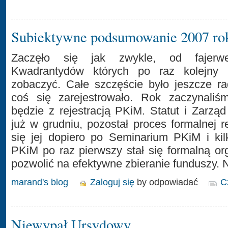
Subiektywne podsumowanie 2007 ro
Zaczęło się jak zwykle, od fajerwer
Kwadrantydów których po raz kolejny 
zobaczyć. Całe szczęście było jeszcze ra
coś się zarejestrowało. Rok zaczynali
będzie z rejestracją PKiM. Statut i Zarzą
już w grudniu, pozostał proces formalnej r
się jej dopiero po Seminarium PKiM i kil
PKiM po raz pierwszy stał się formalną or
pozwolić na efektywne zbieranie funduszy. 
marand's blog
Zaloguj się
by odpowiadać
C
Niewypał Ursydowy