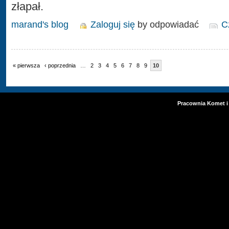
złapał.
marand's blog
Zaloguj się
by odpowiadać
C
« pierwsza
‹ poprzednia
…
2
3
4
5
6
7
8
9
10
Pracownia Komet i 