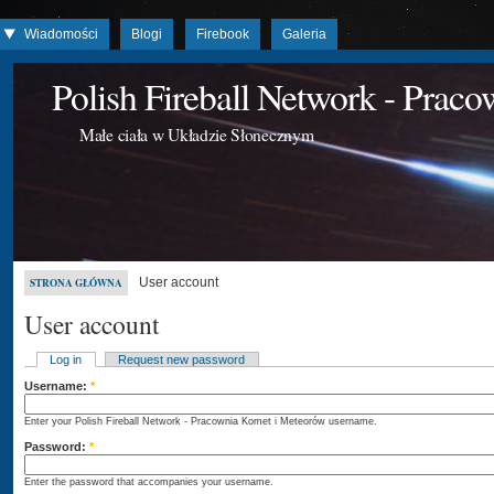
Wiadomości
Blogi
Firebook
Galeria
Polish Fireball Network - Prac
Małe ciała w Układzie Słonecznym
User account
STRONA GŁÓWNA
User account
Log in
Request new password
Username:
*
Enter your Polish Fireball Network - Pracownia Komet i Meteorów username.
Password:
*
Enter the password that accompanies your username.