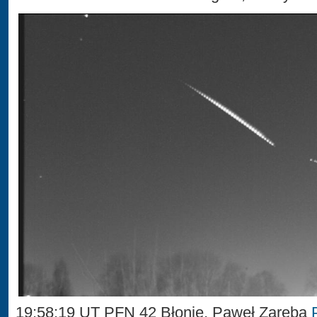
19:58:19 UT PFN 42 Błonie, Paweł Zaręba