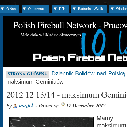
O Nas
Obserwacje
PFN
Badania i Wyniki
Wiado
Polish Fireball Network - Prac
Małe ciała w Układzie Słonecznym
Dziennik Bolidów nad Polską
STRONA GŁÓWNA
maksimum Geminidów
2012 12 13/14 - maksimum Gemin
By
maziek
- Posted on
17 December 2012
Mamy 
maksimum