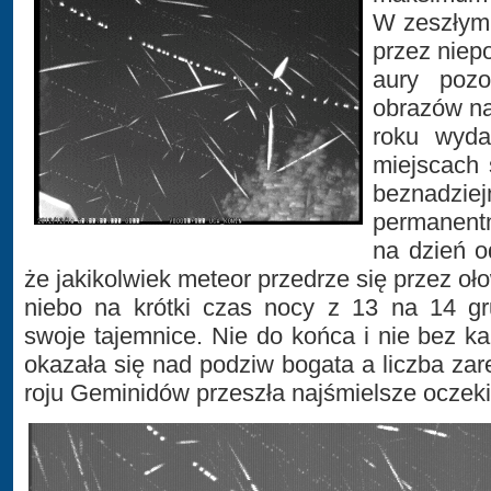
W zeszłym r
przez niep
aury pozo
obrazów n
roku wyda
miejscach 
beznadz
permanentn
na dzień od
że jakikolwiek meteor przedrze się przez oł
niebo na krótki czas nocy z 13 na 14 gr
swoje tajemnice. Nie do końca i nie bez ka
okazała się nad podziw bogata a liczba zar
roju Geminidów przeszła najśmielsze oczek