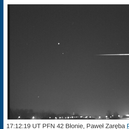
17:12:19 UT PFN 42 Błonie, Paweł Zaręba