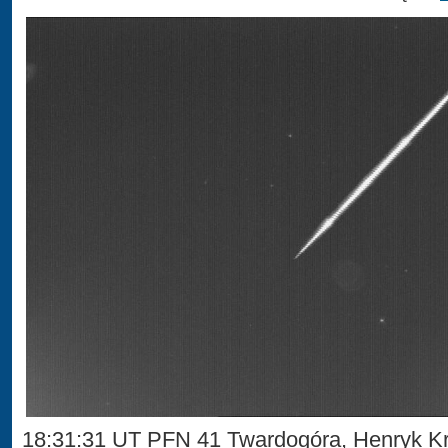
18:31:31 UT PFN 41 Twardogóra, Henryk Kr