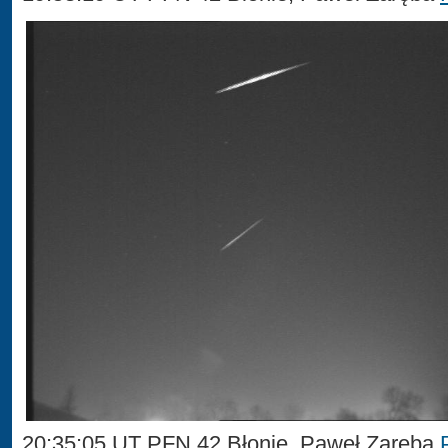
20:35:05 UT PFN 42 Błonie, Paweł Zaręba