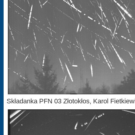
Składanka PFN 03 Złotokłos, Karol Fietkiew