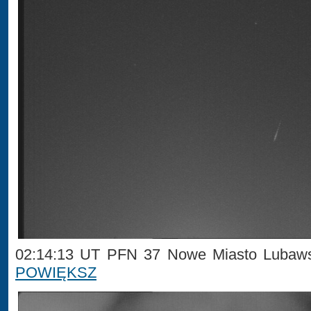
02:14:13 UT PFN 37 Nowe Miasto Lubaws
POWIĘKSZ