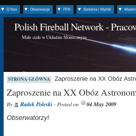
O Nas
Obserwacje
PFN
Badania i Wyniki
Wiado
Polish Fireball Network - Prac
Małe ciała w Układzie Słonecznym
Zaproszenie na XX Obóz Ast
STRONA GŁÓWNA
Zaproszenie na XX Obóz Astronom
By
Radek Poleski
- Posted on
04 May 2009
Obserwatorzy!